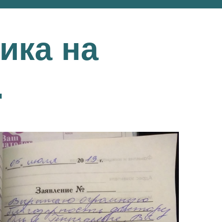
ика на
.