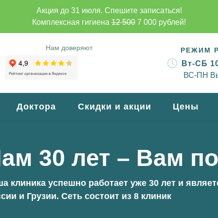
Акция до 31 июля. Спешите записаться!
Комплексная гигиена
12 500
7 000 рублей!
Нам доверяют
РЕЖИМ 
Вт-СБ 10
ВС-ПН В
Доктора
Скидки и акции
Цены
Лечение зубов под
микроскопом
бов
Лечение кариеса
Лечение корневых
каналов (пульпит,
Профессиональная
периодонтит)
гигиена (комплексная)
ика
Протезирование зубов
вание
Виниры
Цельнокерамические
ам 30 лет – Вам п
вкладки
есен
Имплантация
ия
Синус-лифтинг
атьи
Костные блоки
Брекет-система
я
Костная пластика
Элайнеры (капа)
Ортодонтические
пластинки
бинет
а клиника успешно работает уже 30 лет и являе
сии и Грузии. Сеть состоит из 8 клиник