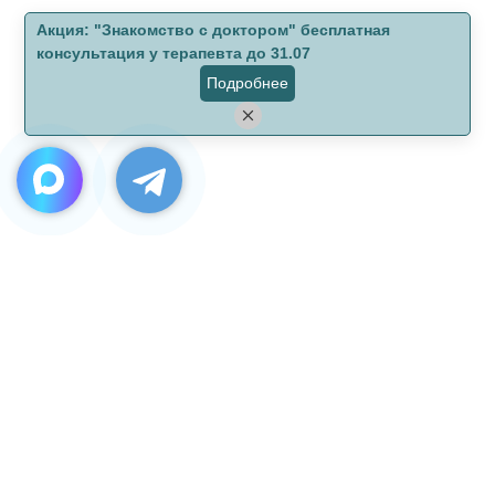
Aкция: "Знакомство с доктором" бесплатная
консультация у терапевта до 31.07
Подробнее
Клиника «Дентальная история»
Телефон:
+7 (499) 110-05-75
Адрес:
г. Москва, Крузенштерна д. 10 к. 1
© Стоматологическая клиника "Дентальная история"