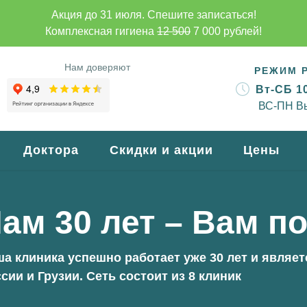
Акция до 31 июля. Спешите записаться!
Комплексная гигиена
12 500
7 000 рублей!
Нам доверяют
РЕЖИМ 
Вт-СБ 10
ВС-ПН В
Доктора
Скидки и акции
Цены
Лечение зубов под
микроскопом
бов
Лечение кариеса
Лечение корневых
каналов (пульпит,
Профессиональная
периодонтит)
гигиена (комплексная)
ика
Протезирование зубов
вание
Виниры
Цельнокерамические
ам 30 лет – Вам п
вкладки
есен
Имплантация
ия
Синус-лифтинг
атьи
Костные блоки
Брекет-система
я
Костная пластика
Элайнеры (капа)
Ортодонтические
пластинки
бинет
а клиника успешно работает уже 30 лет и являе
сии и Грузии. Сеть состоит из 8 клиник