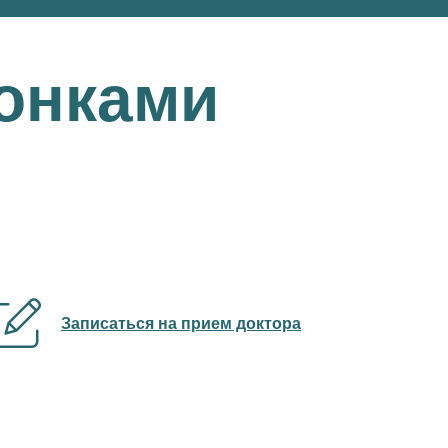
онками
Записаться на прием доктора