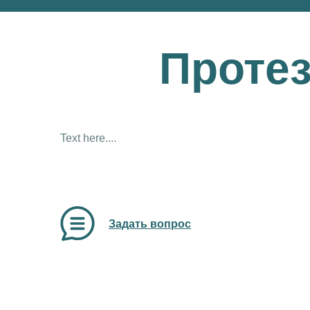
Проте
Text here....
Задать вопрос